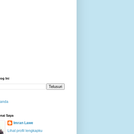
log Ini
randa
nai Saya
Imran Lawe
Lihat profil lengkapku