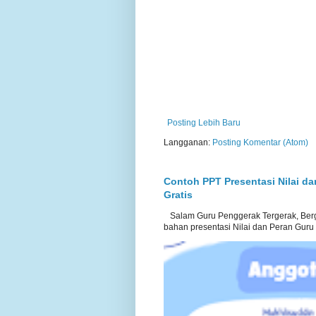
Posting Lebih Baru
Langganan:
Posting Komentar (Atom)
Contoh PPT Presentasi Nilai d
Gratis
Salam Guru Penggerak Tergerak, Berg
bahan presentasi Nilai dan Peran Guru