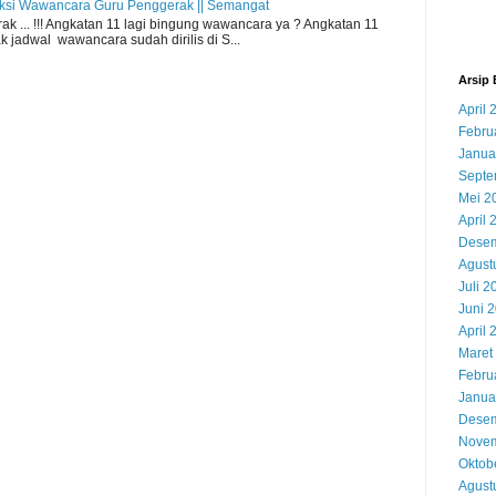
eksi Wawancara Guru Penggerak || Semangat
 ... !!! Angkatan 11 lagi bingung wawancara ya ? Angkatan 11
 jadwal wawancara sudah dirilis di S...
Arsip 
April 
Febru
Janua
Septe
Mei 2
April 
Desem
Agust
Juli 2
Juni 
April 
Maret
Febru
Janua
Desem
Novem
Oktob
Agust