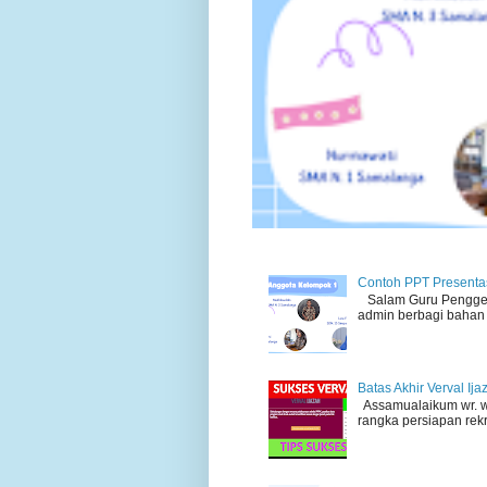
Contoh PPT Presentas
Salam Guru Penggera
admin berbagi bahan 
Batas Akhir Verval Ij
Assamualaikum wr. wb
rangka persiapan rek