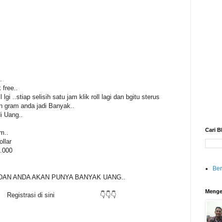
.
 free..
l lgi ..stiap selisih satu jam klik roll lagi dan bgitu sterus
in gram anda jadi Banyak..
i Uang..
Cari B
m..
ollar
0.000
Be
DAN ANDA AKAN PUNYA BANYAK UANG..
Menge
TIS.. Registrasi di sini 👇👇👇