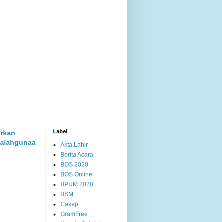
Label
rkan
alahgunaa
Akta Lahir
Berita Acara
BOS 2020
BOS Online
BPUM 2020
BSM
Cakep
GramFree