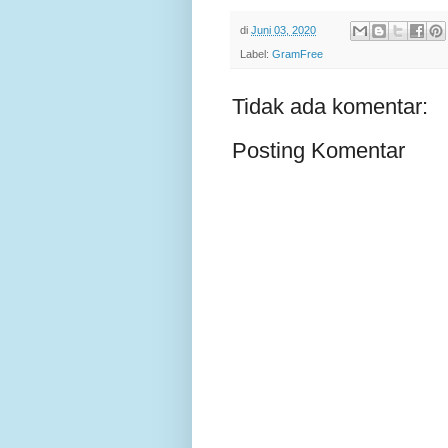
di
Juni 03, 2020
Label:
GramFree
Tidak ada komentar:
Posting Komentar