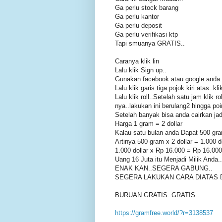
Ga perlu stock barang
Ga perlu kantor
Ga perlu deposit
Ga perlu verifikasi ktp
Tapi smuanya GRATIS..
Caranya klik lin
Lalu klik Sign up..
Gunakan facebook atau google anda.
Lalu klik garis tiga pojok kiri atas..klik
Lalu klik roll..Setelah satu jam klik rol
nya..lakukan ini berulang2 hingga po
Setelah banyak bisa anda cairkan jad
Harga 1 gram = 2 dollar
Kalau satu bulan anda Dapat 500 gra
Artinya 500 gram x 2 dollar = 1.000 d
1.000 dollar x Rp 16.000 = Rp 16.00
Uang 16 Juta itu Menjadi Milik Anda..
ENAK KAN..SEGERA GABUNG..
SEGERA LAKUKAN CARA DIATAS 
BURUAN GRATIS..GRA
https://gramfree.world/?r=3138537