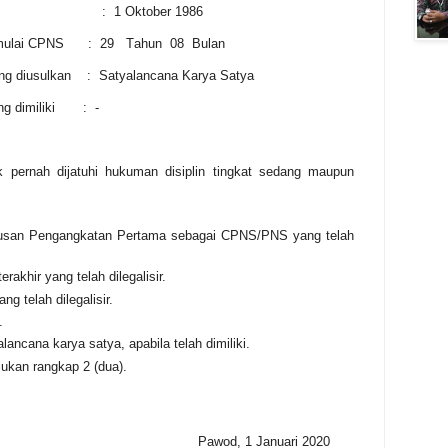
:
1 Oktober 1986
 mulai CPNS
:
29
T
ahun
08
Bulan
ng diusulkan
:
Satyalancana Karya Satya
 dimiliki
:
-
k pernah dijatuhi hukuman disiplin tingkat sedang maupun
tusan Pengangkatan Pertama sebagai CPNS/PNS yang telah
rakhir yang telah dilegalisir.
g telah dilegalisir.
.
ancana karya satya, apabila telah dimiliki.
ukan rangkap 2 (dua).
Pawod, 1 Januari 2020