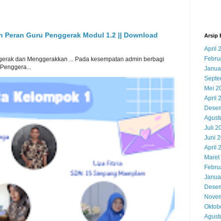
an Peran Guru Penggerak Modul 1.2 || Download
Arsip 
April 
Febru
erak dan Menggerakkan ... Pada kesempatan admin berbagi
 Penggera...
Janua
Septe
Mei 2
April 
Desem
Agust
Juli 2
Juni 
April 
Maret
Febru
Janua
Desem
Novem
Oktob
Agust