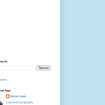
log Ini
randa
nai Saya
Imran Lawe
Lihat profil lengkapku