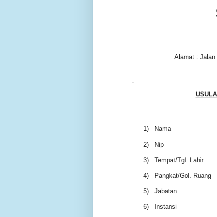
Alamat : Jala
USULA
1)
Nama
2)
Nip
3)
Tempat/Tgl. Lahir
4)
Pangkat/Gol. Ruang
5)
Jabatan
6)
Instansi