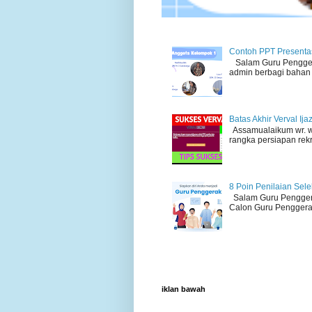
Contoh PPT Presentas
Salam Guru Penggera
admin berbagi bahan 
Batas Akhir Verval Ij
Assamualaikum wr. wb
rangka persiapan rek
8 Poin Penilaian Sel
Salam Guru Penggerak
Calon Guru Penggerak
iklan bawah