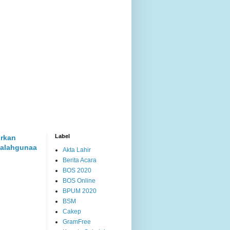
Label
rkan
alahgunaa
Akta Lahir
Berita Acara
BOS 2020
BOS Online
BPUM 2020
BSM
Cakep
GramFree