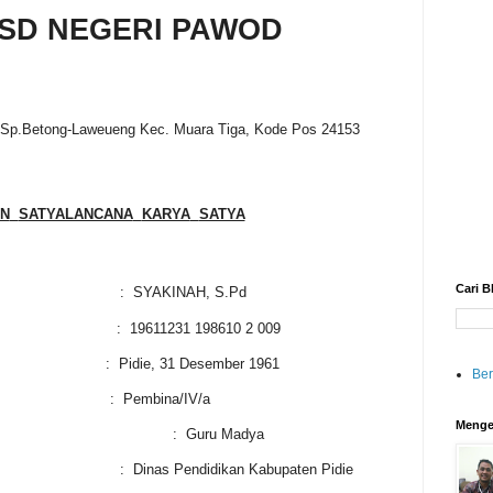
SD NEGERI PAWOD
n Sp.Betong-Laweueng
Kec. Muara Tiga, Kode Pos 24153
N
SATYALANCANA
KARYA
SATYA
Cari B
:
SYAKINAH, S.Pd
:
19611231 198610 2 009
:
Pidie, 31 Desember 1961
Be
:
Pembina/IV/a
Menge
:
Guru Madya
:
Dinas Pendidikan Kabupaten Pidie