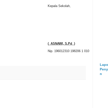
Kepala
Sekolah,
(
ASNAWI, S.P
d
)
Nip. 196012310 198206 1 010
Lapo
Peny
n