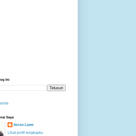
log Ini
randa
nai Saya
Imran Lawe
Lihat profil lengkapku