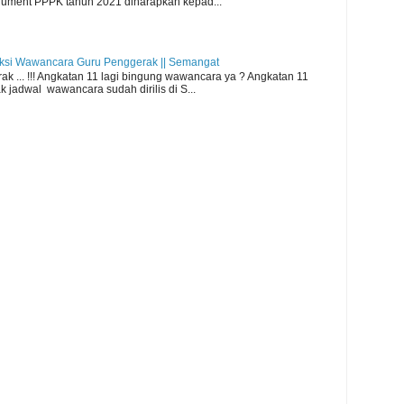
rument PPPK tahun 2021 diharapkan kepad...
eksi Wawancara Guru Penggerak || Semangat
 ... !!! Angkatan 11 lagi bingung wawancara ya ? Angkatan 11
 jadwal wawancara sudah dirilis di S...