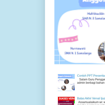
Contoh PPT Presentas
Salam Guru Penggera
admin berbagi bahan 
Batas Akhir Verval Ij
Assamualaikum wr. wb