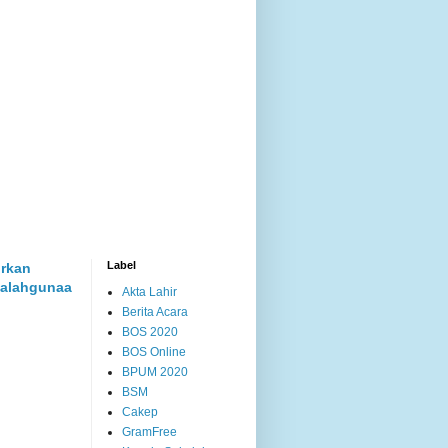
Label
rkan
alahgunaa
Akta Lahir
Berita Acara
BOS 2020
BOS Online
BPUM 2020
BSM
Cakep
GramFree