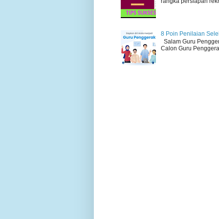
rangka persiapan rek
8 Poin Penilaian Sel
Salam Guru Penggerak
Calon Guru Penggerak