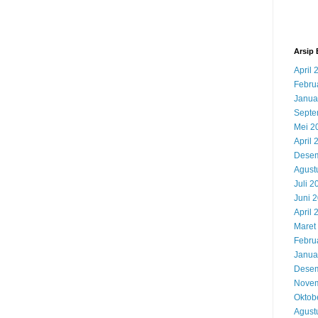
Arsip 
April 
Febru
Janua
Septe
Mei 2
April 
Desem
Agust
Juli 2
Juni 
April 
Maret
Febru
Janua
Desem
Novem
Oktob
Agust