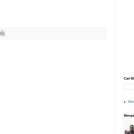
Cari B
Be
Menge